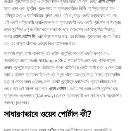
যেখানে প্রতিনিয়ত তথ্য ও সেবার আদান-প্রদান হচ্ছে, সেখানে একটি
ওয়েব পোর্টাল
হলো এমন এক কেন্দ্রীয় প্রবেশদ্বার যা ব্যবহারকারীকে নির্দিষ্ট, ব্যক্তিগতকৃত এবং
একীভূত তথ্য ও কার্যকারিতার সুবিধা দেয়। এটি শুধুমাত্র একটি তথ্যভান্ডার নয়; বরং
এটি একটি শক্তিশালী অ্যাপ্লিকেশন যা ব্যবহারকারী এবং একটি প্রতিষ্ঠান বা সংস্থার
মধ্যে সুরক্ষিত ও সুসংগঠিত সংযোগ স্থাপন করে।আজকের এই বিস্তারিত নিবন্ধে,
আমরা
ওয়েব পোর্টাল কি
, এটি কীভাবে কাজ করে, এর বিভিন্ন প্রকারভেদ, প্রধান ফিচার
এবং এর বাস্তব জীবনের গুরুত্ব নিয়ে আলোচনা করব।
আমাদের লক্ষ্য হলো আপনাকে এই জটিল প্রযুক্তি সম্পর্কে একটি সম্পূর্ণ এবং
সহজবোধ্য ধারণা দেওয়া, যা Google SEO গাইডলাইন মেনে এবং পাঠক-বান্ধব
ভাষায় প্রস্তুত করা হয়েছে।ডিজিটাল বিশ্বে প্রতিনিয়ত কোটি কোটি তথ্য ও সেবা তৈরি
হচ্ছে। একজন ব্যবহারকারী যখন এই বিপুল পরিমাণ তথ্যের মধ্যে নিজের প্রয়োজনীয়
তথ্য বা সেবার জন্য খোঁজেন, তখন একটি কেন্দ্রীভূত প্ল্যাটফর্মের প্রয়োজনীয়তা দেখা
দেয়। আর এই চাহিদা পূরণ করে
ওয়েব পোর্টাল
। এটি হলো এমন একটি সুরক্ষিত এবং
ব্যক্তিগত প্রবেশদ্বার (Gateway) যেখানে ব্যবহারকারী এক স্থানে তার প্রয়োজনীয়
সবকিছু খুঁজে পান।
সাধারণভাবে ওয়েব পোর্টাল কী?
সহজ ভাষায় বলতে গেলে,
ওয়েব পোর্টাল
হলো একটি বিশেষ ধরনের ওয়েবসাইট যা