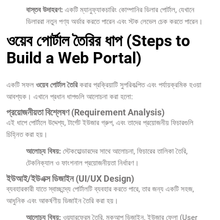
বাস্তব উদাহরণ:
একটি ম্যানুফ্যাকচারিং কোম্পানির ডিলার পোর্টাল, যেখানে
ডিলাররা নতুন পণ্য অর্ডার করতে পারেন এবং স্টক লেভেল চেক করতে পারেন।
ওয়েব পোর্টাল তৈরির ধাপ (Steps to
Build a Web Portal)
একটি সফল
ওয়েব পোর্টাল তৈরি
করার প্রক্রিয়াটি সুপরিকল্পিত এবং পর্যায়ক্রমিক হওয়া
আবশ্যক। এখানে প্রধান ধাপগুলি আলোচনা করা হলো:
প্রয়োজনীয়তা বিশ্লেষণ (Requirement Analysis)
এই ধাপে পোর্টালে উদ্দেশ্য, টার্গেট ইউজার গ্রুপ, এবং তাদের প্রয়োজনীয় ফিচারগুলি
চিহ্নিত করা হয়।
আলোচ্য বিষয়:
স্টেকহোল্ডারদের সাথে আলোচনা, ফিচারের তালিকা তৈরি,
টেকনিক্যাল ও ফাংশনাল প্রয়োজনীয়তা নির্ধারণ।
ইউআই/ইউএক্স ডিজাইন (UI/UX Design)
ব্যবহারকারী যাতে স্বাচ্ছন্দ্যে পোর্টালটি ব্যবহার করতে পারে, তার জন্য একটি সহজ,
আধুনিক এবং আকর্ষণীয় ডিজাইন তৈরি করা হয়।
আলোচ্য বিষয়:
ওয়্যারফ্রেম তৈরি, মকআপ ডিজাইন, ইউজার ফ্লো (User