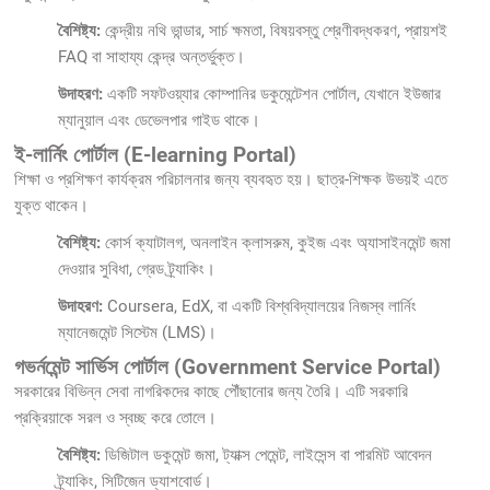
বৈশিষ্ট্য:
কেন্দ্রীয় নথি ভান্ডার, সার্চ ক্ষমতা, বিষয়বস্তু শ্রেণীবদ্ধকরণ, প্রায়শই
FAQ বা সাহায্য কেন্দ্র অন্তর্ভুক্ত।
উদাহরণ:
একটি সফটওয়্যার কোম্পানির ডকুমেন্টেশন পোর্টাল, যেখানে ইউজার
ম্যানুয়াল এবং ডেভেলপার গাইড থাকে।
ই-লার্নিং পোর্টাল (E-learning Portal)
শিক্ষা ও প্রশিক্ষণ কার্যক্রম পরিচালনার জন্য ব্যবহৃত হয়। ছাত্র-শিক্ষক উভয়ই এতে
যুক্ত থাকেন।
বৈশিষ্ট্য:
কোর্স ক্যাটালগ, অনলাইন ক্লাসরুম, কুইজ এবং অ্যাসাইনমেন্ট জমা
দেওয়ার সুবিধা, গ্রেড ট্র্যাকিং।
উদাহরণ:
Coursera, EdX, বা একটি বিশ্ববিদ্যালয়ের নিজস্ব লার্নিং
ম্যানেজমেন্ট সিস্টেম (LMS)।
গভর্নমেন্ট সার্ভিস পোর্টাল (Government Service Portal)
সরকারের বিভিন্ন সেবা নাগরিকদের কাছে পৌঁছানোর জন্য তৈরি। এটি সরকারি
প্রক্রিয়াকে সরল ও স্বচ্ছ করে তোলে।
বৈশিষ্ট্য:
ডিজিটাল ডকুমেন্ট জমা, ট্যাক্স পেমেন্ট, লাইসেন্স বা পারমিট আবেদন
ট্র্যাকিং, সিটিজেন ড্যাশবোর্ড।