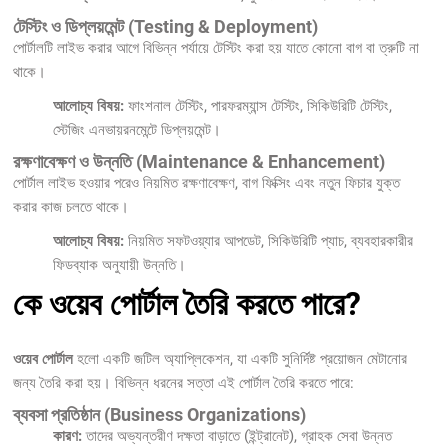
টেস্টিং ও ডিপ্লয়মেন্ট (Testing & Deployment)
পোর্টালটি লাইভ করার আগে বিভিন্ন পর্যায়ে টেস্টিং করা হয় যাতে কোনো বাগ বা ত্রুটি না
থাকে।
আলোচ্য বিষয়:
ফাংশনাল টেস্টিং, পারফরম্যান্স টেস্টিং, সিকিউরিটি টেস্টিং,
স্টেজিং এনভায়রনমেন্টে ডিপ্লয়মেন্ট।
রক্ষণাবেক্ষণ ও উন্নতি (Maintenance & Enhancement)
পোর্টাল লাইভ হওয়ার পরেও নিয়মিত রক্ষণাবেক্ষণ, বাগ ফিক্সিং এবং নতুন ফিচার যুক্ত
করার কাজ চলতে থাকে।
আলোচ্য বিষয়:
নিয়মিত সফটওয়্যার আপডেট, সিকিউরিটি প্যাচ, ব্যবহারকারীর
ফিডব্যাক অনুযায়ী উন্নতি।
কে ওয়েব পোর্টাল তৈরি করতে পারে?
ওয়েব পোর্টাল
হলো একটি জটিল অ্যাপ্লিকেশন, যা একটি সুনির্দিষ্ট প্রয়োজন মেটানোর
জন্য তৈরি করা হয়। বিভিন্ন ধরনের সত্তা এই পোর্টাল তৈরি করতে পারে:
ব্যবসা প্রতিষ্ঠান (Business Organizations)
কারণ:
তাদের অভ্যন্তরীণ দক্ষতা বাড়াতে (ইন্ট্রানেট), গ্রাহক সেবা উন্নত