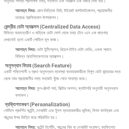
অনুযায়ী সমস্ত প্রাসঙ্গিক তথ্য, সতর্কতা এবং সরঞ্জাম এক নজরে দেখা যায়।
আলোচ্য বিষয়:
রোল-ভিত্তিক ভিউ, উইজেট কাস্টমাইজেশন, প্রয়োজনীয়
তথ্যের গ্রাফিক্যাল উপস্থাপন।
কেন্দ্রীয় ডেটা অ্যাক্সেস (Centralized Data Access)
বিভিন্ন অভ্যন্তরীণ ও বাহ্যিক ডেটা সোর্স থেকে তথ্য টেনে এনে এক জায়গায়
দেখানোই হলো একটি পোর্টালে মূল কাজ।
আলোচ্য বিষয়:
ডেটা ইন্টিগ্রেশন, রিয়েল-টাইম ডেটা ফেচিং, একক স্থানে
বিভিন্ন অ্যাপ্লিকেশনের অ্যাক্সেস।
অনুসন্ধান ফিচার (Search Feature)
একটি শক্তিশালী ও দ্রুত অনুসন্ধান ব্যবস্থা ব্যবহারকারীকে বিপুল ডেটা ভান্ডারের মধ্য
থেকে তার প্রয়োজনীয় তথ্য সহজেই খুঁজে পেতে সাহায্য করে।
আলোচ্য বিষয়:
ফুল-টেক্সট সার্চ, ফিল্টার অপশন, ক্যাটাগরি অনুযায়ী অনুসন্ধান
ফলাফল।
ব্যক্তিগতকরণ (Personalization)
পোর্টালে প্রদর্শিত কন্টেন্ট, লেআউট এবং টুলস ব্যবহারকারীর ভূমিকা, বিগত কার্যক্রম এবং
পছন্দের উপর ভিত্তি করে পরিবর্তিত হয়।
আলোচ্য বিষয়:
কন্টেন্ট টার্গেটিং, পছন্দের থিম বা লেআউট সংরক্ষণ, ব্যক্তিগত