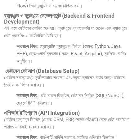
Flow) তৈরি, ব্র্যান্ডিং সামঞ্জস্য নিশ্চিত করা।
ব্যাকএন্ড ও ফ্রন্টএন্ড ডেভেলপমেন্ট (Backend & Frontend
Development)
এই ধাপে পোর্টালের কোডিং শুরু হয়। ফ্রন্টএন্ডে ব্যবহারকারী যা দেখেন এবং ব্যাকএন্ডে
ডেটা প্রসেসিং ও কার্যকারিতা তৈরি হয়।
আলোচ্য বিষয়:
প্রোগ্রামিং ল্যাঙ্গুয়েজ নির্বাচন (যেমন: Python, Java,
PHP), ফ্রেমওয়ার্ক ব্যবহার (যেমন: React, Angular), সুরক্ষিত কোডিং
অনুশীলন।
ডেটাবেস সেটআপ (Database Setup)
পোর্টালে সমস্ত তথ্য সুরক্ষিতভাবে সংরক্ষণ এবং দ্রুত অ্যাক্সেস করার জন্য ডেটাবেস
তৈরি ও কনফিগার করা হয়।
আলোচ্য বিষয়:
ডেটা মডেল ডিজাইন, ডেটাবেস নির্বাচন (SQL/NoSQL),
স্কেলেবিলিটি পরিকল্পনা।
এপিআই ইন্টিগ্রেশন (API Integration)
পোর্টালে অন্যান্য সিস্টেম (যেমন: CRM, ERP, পেমেন্ট গেটওয়ে) থেকে ডেটা আনতে বা
পাঠাতে এপিআই ব্যবহার করা হয়।
আলোচ্য বিষয়:
থার্ড-পার্টি সার্ভিস সংযোগ, সুরক্ষিত এপিআই ডিজাইন।