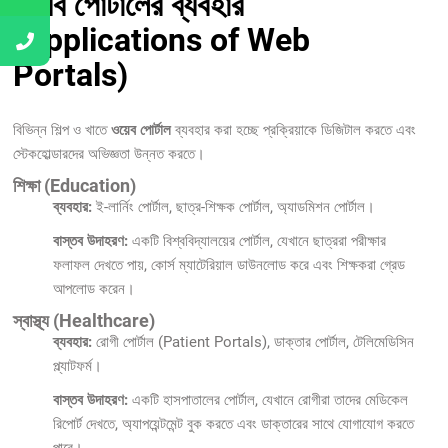
ওয়েব পোর্টালের ব্যবহার
(Applications of Web
Portals)
বিভিন্ন শিল্প ও খাতে
ওয়েব পোর্টাল
ব্যবহার করা হচ্ছে প্রক্রিয়াকে ডিজিটাল করতে এবং
স্টেকহোল্ডারদের অভিজ্ঞতা উন্নত করতে।
শিক্ষা (Education)
ব্যবহার:
ই-লার্নিং পোর্টাল, ছাত্র-শিক্ষক পোর্টাল, অ্যাডমিশন পোর্টাল।
বাস্তব উদাহরণ:
একটি বিশ্ববিদ্যালয়ের পোর্টাল, যেখানে ছাত্ররা পরীক্ষার
ফলাফল দেখতে পায়, কোর্স ম্যাটেরিয়াল ডাউনলোড করে এবং শিক্ষকরা গ্রেড
আপলোড করেন।
স্বাস্থ্য (Healthcare)
ব্যবহার:
রোগী পোর্টাল (Patient Portals), ডাক্তার পোর্টাল, টেলিমেডিসিন
প্ল্যাটফর্ম।
বাস্তব উদাহরণ:
একটি হাসপাতালের পোর্টাল, যেখানে রোগীরা তাদের মেডিকেল
রিপোর্ট দেখতে, অ্যাপয়েন্টমেন্ট বুক করতে এবং ডাক্তারের সাথে যোগাযোগ করতে