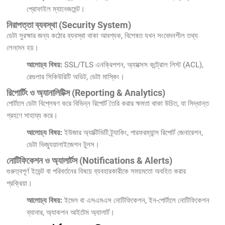
প্রোফাইল ম্যানেজমেন্ট।
নিরাপত্তা ব্যবস্থা (Security System)
ডেটা সুরক্ষার জন্য কঠোর ব্যবস্থা থাকা আবশ্যক, বিশেষত যখন সংবেদনশীল তথ্য
লেনদেন হয়।
আলোচ্য বিষয়:
SSL/TLS এনক্রিপশন, অ্যাক্সেস কন্ট্রোল লিস্ট (ACL),
রেগুলার সিকিউরিটি অডিট, ডেটা মাস্কিং।
রিপোর্টিং ও অ্যানালিটিক্স (Reporting & Analytics)
পোর্টালে ডেটা বিশ্লেষণ করে বিভিন্ন রিপোর্ট তৈরি করার ক্ষমতা থাকা উচিত, যা সিদ্ধান্ত
গ্রহণে সাহায্য করে।
আলোচ্য বিষয়:
ইউজার অ্যাক্টিভিটি ট্র্যাকিং, পারফরম্যান্স রিপোর্ট জেনারেশন,
ডেটা ভিজ্যুয়ালাইজেশন টুলস।
নোটিফিকেশন ও অ্যালার্টস (Notifications & Alerts)
গুরুত্বপূর্ণ ইভেন্ট বা পরিবর্তনের বিষয়ে ব্যবহারকারীকে সময়মতো অবহিত করার
প্রক্রিয়া।
আলোচ্য বিষয়:
ইমেল বা এসএমএস নোটিফিকেশন, ইন-পোর্টালে নোটিফিকেশন
ব্যানার, অ্যাকশন আইটেম অ্যালার্ট।