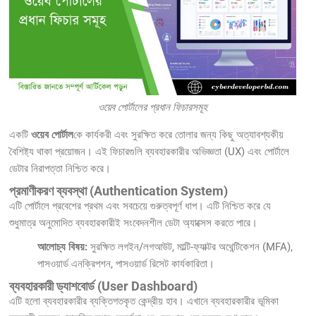
ওয়েব পোর্টালের প্রধান ফিচারসমূহ
একটি
ওয়েব পোর্টাল
কে কার্যকরী এবং সুরক্ষিত করে তোলার জন্য কিছু অত্যাবশ্যকীয়
বৈশিষ্ট্য থাকা প্রয়োজন। এই ফিচারগুলি ব্যবহারকারীর অভিজ্ঞতা (UX) এবং পোর্টালে
ডেটার নিরাপত্তা নিশ্চিত করে।
প্রমাণীকরণ ব্যবস্থা (Authentication System)
এটি পোর্টালে প্রবেশের প্রথম এবং সবচেয়ে গুরুত্বপূর্ণ ধাপ। এটি নিশ্চিত করে যে
শুধুমাত্র অনুমোদিত ব্যবহারকারীই সংবেদনশীল ডেটা অ্যাক্সেস করতে পারে।
আলোচ্য বিষয়:
সুরক্ষিত লগইন/লগআউট, মাল্টি-ফ্যাক্টর অথেন্টিকেশন (MFA),
পাসওয়ার্ড এনক্রিপশন, পাসওয়ার্ড রিসেট কার্যকারিতা।
ব্যবহারকারী ড্যাশবোর্ড (User Dashboard)
এটি হলো ব্যবহারকারীর ব্যক্তিগতকৃত কেন্দ্রীয় হাব। এখানে ব্যবহারকারীর ভূমিকা