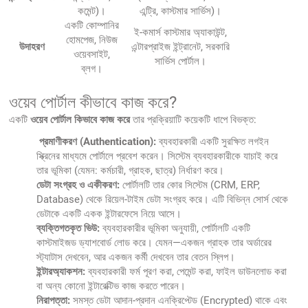
কমেন্ট)।
এন্ট্রি, কাস্টমার সার্ভিস)।
একটি কোম্পানির
ই-কমার্স কাস্টমার অ্যাকাউন্ট,
হোমপেজ, নিউজ
উদাহরণ
এন্টারপ্রাইজ ইন্ট্রানেট, সরকারি
ওয়েবসাইট,
সার্ভিস পোর্টাল।
ব্লগ।
ওয়েব পোর্টাল কীভাবে কাজ করে?
একটি
ওয়েব পোর্টাল কিভাবে কাজ করে
তার প্রক্রিয়াটি কয়েকটি ধাপে বিভক্ত:
প্রমাণীকরণ (Authentication):
ব্যবহারকারী একটি সুরক্ষিত লগইন
স্ক্রিনের মাধ্যমে পোর্টালে প্রবেশ করেন। সিস্টেম ব্যবহারকারীকে যাচাই করে
তার ভূমিকা (যেমন: কর্মচারী, গ্রাহক, ছাত্র) নির্ধারণ করে।
ডেটা সংগ্রহ ও একীকরণ:
পোর্টালটি তার কোর সিস্টেম (CRM, ERP,
Database) থেকে রিয়েল-টাইম ডেটা সংগ্রহ করে। এটি বিভিন্ন সোর্স থেকে
ডেটাকে একটি একক ইন্টারফেসে নিয়ে আসে।
ব্যক্তিগতকৃত ভিউ:
ব্যবহারকারীর ভূমিকা অনুযায়ী, পোর্টালটি একটি
কাস্টমাইজড ড্যাশবোর্ড লোড করে। যেমন—একজন গ্রাহক তার অর্ডারের
স্ট্যাটাস দেখবেন, আর একজন কর্মী দেখবেন তার বেতন স্লিপ।
ইন্টারঅ্যাকশন:
ব্যবহারকারী ফর্ম পূরণ করা, পেমেন্ট করা, ফাইল ডাউনলোড করা
বা অন্য কোনো ইন্টারেক্টিভ কাজ করতে পারেন।
নিরাপত্তা:
সমস্ত ডেটা আদান-প্রদান এনক্রিপ্টেড (Encrypted) থাকে এবং