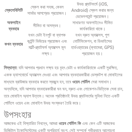
উভয় প্ল্যাটফর্মে (iOS,
স্কেল করা সহজ, কেবল
স্কেলেবিলিটি
Android) স্কেল করার জন্য
সার্ভার আপগ্রেড প্রয়োজন।
ডেভেলপমেন্ট প্রয়োজন।
অফলাইন
সাধারণত অফলাইনেও সীমিত
সীমিত বা অসম্ভব।
ব্যবহার
কার্যকারিতা থাকে।
যখন ডেটা ইনপুট বা ব্যাপক
যখন দ্রুত অ্যাক্সেস, পুশ
কন্টেন্ট ভিউয়ের প্রয়োজন এবং
নোটিফিকেশন, বা ডিভাইসের
কখন ব্যবহার
মাল্টি-প্ল্যাটফর্ম অ্যাক্সেস মূল
হার্ডওয়্যারের (ক্যামেরা, GPS)
লক্ষ্য।
প্রয়োজন হয়।
সিদ্ধান্ত:
যদি আপনার প্রধান লক্ষ্য হয় বৃহৎ ডেটা ও কার্যকারিতাকে একটি সুরক্ষিত,
একক ড্যাশবোর্ডে অ্যাক্সেস দেওয়া এবং আপনার ব্যবহারকারীরা ডেস্কটপ বা মোবাইলের
মাধ্যমে ব্রাউজার ব্যবহার করতে স্বচ্ছন্দ হন, তবে
ওয়েব পোর্টাল
সেরা সমাধান।
অন্যদিকে, যদি আপনার ব্যবহারকারীরা ঘন ঘন, দ্রুত এবং লোকেশন-ভিত্তিক সেবা চান,
তবে মোবাইল অ্যাপ উত্তম। অনেক প্রতিষ্ঠানই উভয় প্ল্যাটফর্মের সুবিধা নিতে একটি
পোর্টালে ওয়েব এবং মোবাইল উভয় সংস্করণ তৈরি করে।
উপসংহার
আজকের এই বিস্তারিত নিবন্ধে, আমরা
ওয়েব পোর্টাল কি
এবং কেন এটি আজকের
ডিজিটাল ইকোসিস্টেমের একটি অপরিহার্য অংশ, সেই সম্পর্কে গভীরভাবে আলোচনা