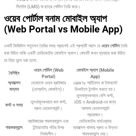
সিস্টেম (LMS) বা ছাত্র পোর্টাল তৈরি করে।
ওয়েব পোর্টাল বনাম মোবাইল অ্যাপ
(Web Portal vs Mobile App)
একটি ডিজিটাল সল্যুশন তৈরির সময় প্রায়শই এই প্রশ্নটি আসে যে
ওয়েব পোর্টাল
তৈরি
করা উচিত নাকি একটি ডেডিকেটেড মোবাইল অ্যাপ। কোনটি কখন ব্যবহার করা উচিত
তা নিচে তুলে ধরা হলো:
ওয়েব পোর্টাল (Web
মোবাইল অ্যাপ (Mobile
বৈশিষ্ট্য
Portal)
App)
অ্যাক্সেস
যেকোনো ওয়েব ব্রাউজার
เฉพาะ স্মার্টফোন বা ট্যাবলেট
মাধ্যম
(ডেস্কটপ, মোবাইল)।
ডিভাইসে ইন্সটল করতে হয়।
তুলনামূলকভাবে বেশি কস্ট,
তুলনামূলকভাবে কম কস্ট,
iOS ও Android-এর জন্য
কস্ট ও সময়
দ্রুত ডেভেলপমেন্ট।
আলাদা ডেভেলপমেন্ট
প্রয়োজন।
ব্রাউজারের পারফরম্যান্স এবং
ডেডিকেটেড হার্ডওয়্যার
পারফরম্যান্স
ইন্টারনেটের গতির উপর
অ্যাক্সেস থাকায় দ্রুত ও উন্নত
নির্ভরশীল।
পারফরম্যান্স দেয়।