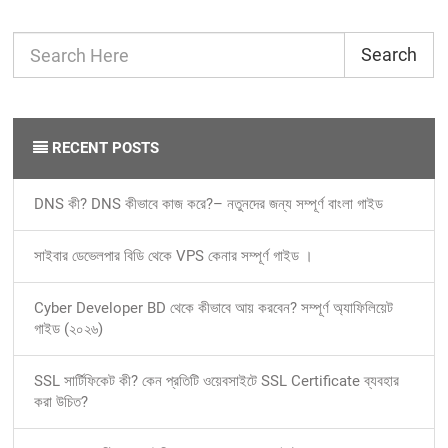
Search
RECENT POSTS
DNS কী? DNS কীভাবে কাজ করে?– নতুনদের জন্য সম্পূর্ণ বাংলা গাইড
সাইবার ডেভেলপার বিডি থেকে VPS কেনার সম্পূর্ণ গাইড ।
Cyber Developer BD থেকে কীভাবে আয় করবেন? সম্পূর্ণ অ্যাফিলিয়েট
গাইড (২০২৬)
SSL সার্টিফিকেট কী? কেন প্রতিটি ওয়েবসাইটে SSL Certificate ব্যবহার
করা উচিত?