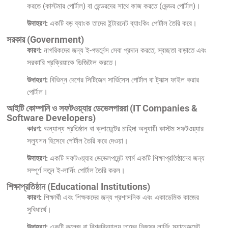
করতে (কাস্টমার পোর্টাল) বা ভেন্ডরদের সাথে কাজ করতে (ভেন্ডর পোর্টাল)।
উদাহরণ:
একটি বড় ব্যাংক তাদের ইন্টারনেট ব্যাংকিং পোর্টাল তৈরি করে।
সরকার (Government)
কারণ:
নাগরিকদের জন্য ই-গভর্নেন্স সেবা প্রদান করতে, স্বচ্ছতা বাড়াতে এবং
সরকারি প্রক্রিয়াকে ডিজিটাল করতে।
উদাহরণ:
বিভিন্ন দেশের সিটিজেন সার্ভিসেস পোর্টাল বা ট্যাক্স ফাইল করার
পোর্টাল।
আইটি কোম্পানি ও সফটওয়্যার ডেভেলপাররা (IT Companies &
Software Developers)
কারণ:
অন্যান্য প্রতিষ্ঠান বা ক্লায়েন্টের চাহিদা অনুযায়ী কাস্টম সফটওয়্যার
সল্যুশন হিসেবে পোর্টাল তৈরি করে দেওয়া।
উদাহরণ:
একটি সফটওয়্যার ডেভেলপমেন্ট ফার্ম একটি শিক্ষাপ্রতিষ্ঠানের জন্য
সম্পূর্ণ নতুন ই-লার্নিং পোর্টাল তৈরি করল।
শিক্ষাপ্রতিষ্ঠান (Educational Institutions)
কারণ:
শিক্ষার্থী এবং শিক্ষকদের জন্য প্রশাসনিক এবং একাডেমিক কাজের
সুবিধার্থে।
উদাহরণ:
একটি কলেজ বা বিশ্ববিদ্যালয় তাদের নিজস্ব লার্নিং ম্যানেজমেন্ট