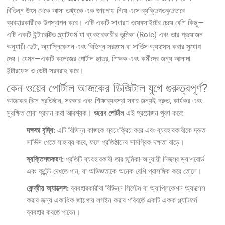
বিভিন্ন উৎস থেকে আসা তথ্যকে এক জায়গায় নিয়ে এসে ব্যক্তিগতকৃতভাবে
ব্যবহারকারীকে উপস্থাপন করে। এটি একটি সাধারণ ওয়েবসাইটের চেয়ে বেশি কিছু—
এটি একটি ইন্টারেক্টিভ প্ল্যাটফর্ম যা ব্যবহারকারীর ভূমিকা (Role) এবং তার প্রয়োজন
অনুযায়ী ডেটা, অ্যাপ্লিকেশন এবং বিভিন্ন সরঞ্জাম বা সার্ভিস অ্যাক্সেস করার সুযোগ
দেয়। যেমন—একটি কলেজের পোর্টাল ছাত্র, শিক্ষক এবং কর্মীদের জন্য আলাদা
ইন্টারফেস ও ডেটা সরবরাহ করে।
কেন ওয়েব পোর্টাল আজকের ডিজিটাল যুগে গুরুত্বপূর্ণ?
আজকের দিনে প্রতিষ্ঠান, সরকার এবং শিক্ষাব্যবস্থা সবার জন্যই দ্রুত, কার্যকর এবং
সুরক্ষিত সেবা প্রদান করা আবশ্যক।
ওয়েব পোর্টাল
এই প্রয়োজন পূরণ করে:
দক্ষতা বৃদ্ধি:
এটি বিভিন্ন কাজকে স্বয়ংক্রিয় করে এবং ব্যবহারকারীকে দ্রুত
সার্ভিস পেতে সাহায্য করে, ফলে প্রতিষ্ঠানের সামগ্রিক দক্ষতা বাড়ে।
ব্যক্তিগতকরণ:
প্রতিটি ব্যবহারকারী তার ভূমিকা অনুযায়ী নিজস্ব ড্যাশবোর্ড
এবং কন্টেন্ট দেখতে পান, যা অভিজ্ঞতাকে অনেক বেশি প্রাসঙ্গিক করে তোলে।
কেন্দ্রীয় অ্যাক্সেস:
ব্যবহারকারীরা বিভিন্ন সিস্টেম বা অ্যাপ্লিকেশন অ্যাক্সেস
করার জন্য একাধিক জায়গায় লগইন করার পরিবর্তে একটি একক প্ল্যাটফর্ম
ব্যবহার করতে পারেন।