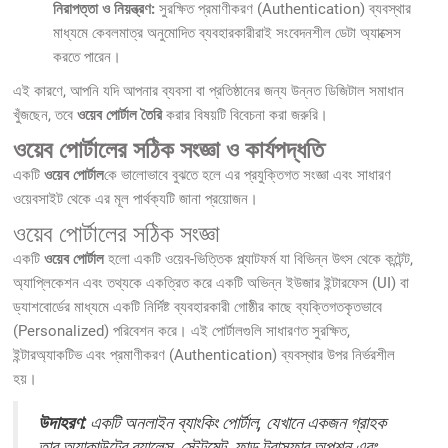
নিরাপত্তা ও নিয়ন্ত্রণ:
সুরক্ষিত প্রমাণীকরণ (Authentication) ব্যবস্থার
মাধ্যমে কেবলমাত্র অনুমোদিত ব্যবহারকারীরাই সংবেদনশীল ডেটা অ্যাক্সেস
করতে পারেন।
এই কারণে, আপনি যদি আপনার ব্যবসা বা প্রতিষ্ঠানের জন্য উন্নত ডিজিটাল সমাধান
খুঁজছেন, তবে
ওয়েব পোর্টাল তৈরি
করার বিষয়টি বিবেচনা করা জরুরি।
ওয়েব পোর্টালের সঠিক সংজ্ঞা ও কার্যপদ্ধতি
একটি
ওয়েব পোর্টাল
কে ভালোভাবে বুঝতে হলে এর প্রযুক্তিগত সংজ্ঞা এবং সাধারণ
ওয়েবসাইট থেকে এর মূল পার্থক্যটি জানা প্রয়োজন।
ওয়েব পোর্টালের সঠিক সংজ্ঞা
একটি
ওয়েব পোর্টাল
হলো একটি ওয়েব-ভিত্তিক প্ল্যাটফর্ম যা বিভিন্ন উৎস থেকে কন্টেন্ট,
অ্যাপ্লিকেশন এবং তথ্যকে একত্রিত করে একটি অভিন্ন ইউজার ইন্টারফেস (UI) বা
ড্যাশবোর্ডের মাধ্যমে একটি নির্দিষ্ট ব্যবহারকারী গোষ্ঠীর কাছে ব্যক্তিগতকৃতভাবে
(Personalized) পরিবেশন করে। এই পোর্টালগুলি সাধারণত সুরক্ষিত,
ইন্টারঅ্যাকটিভ এবং প্রমাণীকরণ (Authentication) ব্যবস্থার উপর নির্ভরশীল
হয়।
উদাহরণ:
একটি অনলাইন ব্যাংকিং পোর্টাল, যেখানে একজন গ্রাহক
তার অ্যাকাউন্টের ব্যালেন্স, স্টেটমেন্ট, ফান্ড ট্রান্সফার অপশন এবং