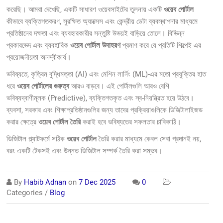
করেছি। আমরা দেখেছি, একটি সাধারণ ওয়েবসাইটের তুলনায় একটি
ওয়েব পোর্টাল
কীভাবে ব্যক্তিগতকরণ, সুরক্ষিত অ্যাক্সেস এবং কেন্দ্রীয় ডেটা ব্যবস্থাপনার মাধ্যমে
প্রতিষ্ঠানের দক্ষতা এবং ব্যবহারকারীর সন্তুষ্টি উভয়ই বাড়িয়ে তোলে। বিভিন্ন
প্রকারভেদ এবং ব্যবহারিক
ওয়েব পোর্টাল উদাহরণ
প্রমাণ করে যে প্রতিটি শিল্পেই এর
প্রয়োজনীয়তা অনস্বীকার্য।
ভবিষ্যতে, কৃত্রিম বুদ্ধিমত্তা (AI) এবং মেশিন লার্নিং (ML)-এর মতো প্রযুক্তির হাত
ধরে
ওয়েব পোর্টালের গুরুত্ব
আরও বাড়বে। এই পোর্টালগুলি আরও বেশি
ভবিষ্যদ্বাণীমূলক (Predictive), ব্যক্তিগতকৃত এবং স্ব-নিয়ন্ত্রিত হয়ে উঠবে।
ব্যবসা, সরকার এবং শিক্ষাপ্রতিষ্ঠানগুলির জন্য তাদের প্রক্রিয়াগুলিকে ডিজিটালাইজড
করার ক্ষেত্রে
ওয়েব পোর্টাল তৈরি
করাই হবে ভবিষ্যতের সফলতার চাবিকাঠি।
ডিজিটাল প্ল্যাটফর্মে সঠিক
ওয়েব পোর্টাল
তৈরি করার মাধ্যমে কেবল সেবা প্রদানই নয়,
বরং একটি টেকসই এবং উন্নত ডিজিটাল সম্পর্ক তৈরি করা সম্ভব।
By
Habib Adnan
on
7 Dec 2025
0
Categories /
Blog