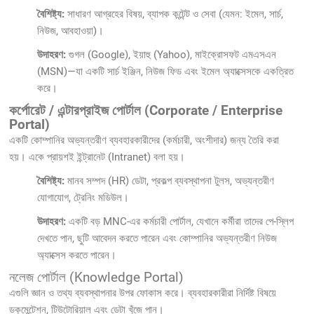
বৈশিষ্ট্য:
সাধারণ আগ্রহের বিষয়, ব্যাপক কন্টেন্ট ও সেবা (যেমন: ইমেল, সার্চ,
নিউজ, আবহাওয়া)।
উদাহরণ:
গুগল (Google), ইয়াহু (Yahoo), মাইক্রোসফট এমএসএন
(MSN)—যা একটি সার্চ ইঞ্জিন, নিউজ ফিড এবং ইমেল অ্যাক্সেসকে একত্রিত
করে।
কর্পোরেট / এন্টারপ্রাইজ পোর্টাল (Corporate / Enterprise
Portal)
একটি কোম্পানির অভ্যন্তরীণ ব্যবহারকারীদের (কর্মচারী, অংশীদার) জন্য তৈরি করা
হয়। একে প্রায়শই ইন্ট্রানেট (Intranet) বলা হয়।
বৈশিষ্ট্য:
মানব সম্পদ (HR) ডেটা, প্রকল্প ব্যবস্থাপনা টুলস, অভ্যন্তরীণ
যোগাযোগ, ট্রেনিং মডিউল।
উদাহরণ:
একটি বড় MNC-এর কর্মচারী পোর্টাল, যেখানে কর্মীরা তাদের পে-স্লিপ
দেখতে পান, ছুটি আবেদন করতে পারেন এবং কোম্পানির অভ্যন্তরীণ নিউজ
অ্যাক্সেস করতে পারেন।
নলেজ পোর্টাল (Knowledge Portal)
এগুলি জ্ঞান ও তথ্য ব্যবস্থাপনার উপর ফোকাস করে। ব্যবহারকারীরা নির্দিষ্ট বিষয়ে
ডকুমেন্টেশন, টিউটোরিয়াল এবং ডেটা খুঁজে পান।