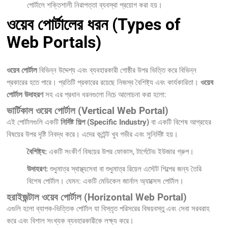
পোর্টালে শক্তিশালী নিরাপত্তা ব্যবস্থা প্রয়োগ করা হয়।
ওয়েব পোর্টালের ধরন (Types of
Web Portals)
ওয়েব পোর্টাল
বিভিন্ন উদ্দেশ্য এবং ব্যবহারকারী গোষ্ঠীর উপর ভিত্তি করে বিভিন্ন
প্রকারের হতে পারে। প্রতিটি প্রকারের রয়েছে নিজস্ব বৈশিষ্ট্য এবং কার্যকারিতা।
ওয়েব
পোর্টাল উদাহরণ
সহ এর প্রধান ধরনগুলো নিচে আলোচনা করা হলো:
ভার্টিকাল ওয়েব পোর্টাল (Vertical Web Portal)
এই পোর্টালগুলি একটি
নির্দিষ্ট শিল্প (Specific Industry)
বা একটি বিশেষ আগ্রহের
বিষয়ের উপর দৃষ্টি নিবদ্ধ করে। এদের কন্টেন্ট খুব গভীর এবং সুনির্দিষ্ট হয়।
বৈশিষ্ট্য:
একটি সংকীর্ণ বিষয়ের উপর ফোকাস, টার্গেটেড ইউজার গ্রুপ।
উদাহরণ:
শুধুমাত্র স্বাস্থ্যসেবা বা শুধুমাত্র রিয়েল এস্টেট শিল্পের জন্য তৈরি
বিশেষ পোর্টাল। যেমন: একটি মেডিকেল জার্নাল অ্যাক্সেস পোর্টাল।
হরাইজন্টাল ওয়েব পোর্টাল (Horizontal Web Portal)
এগুলি হলো ব্যাপক-ভিত্তিক পোর্টাল যা বিস্তৃত পরিসরের বিষয়বস্তু এবং সেবা সরবরাহ
করে এবং বিশাল সংখ্যক ব্যবহারকারীকে লক্ষ্য করে।