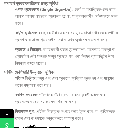
সাধারণ ব্যবহারকারীদের জন্য সুবিধা
একক প্রবেশদ্বার (Single Sign-On):
একাধিক অ্যাপ্লিকেশনের জন্য
আলাদা আলাদা লগইনের প্রয়োজন হয় না, যা ব্যবহারকারীর অভিজ্ঞতাকে সরল
করে।
২৪/৭ অ্যাক্সেস:
ব্যবহারকারীরা যেকোনো সময়, যেকোনো স্থান থেকে পোর্টালে
প্রবেশ করে তাদের প্রয়োজনীয় সেবা বা তথ্য অ্যাক্সেস করতে পারেন।
স্বচ্ছতা ও নিয়ন্ত্রণ:
ব্যবহারকারী তাদের ট্রানজাকশন, আবেদনের অবস্থা বা
প্রোফাইল ডেটা সম্পর্কে সম্পূর্ণ স্বচ্ছতা পান এবং নিজের অ্যাকাউন্টের উপর
নিয়ন্ত্রণ রাখতে পারেন।
সার্ভিস ডেলিভারি উন্নয়নে ভূমিকা
গতি ও নির্ভুলতা:
তথ্য এবং সেবা প্রদানের প্রক্রিয়া দ্রুত হয় এবং মানুষের
ভুলের সম্ভাবনা কমে যায়।
ব্যাপক কভারেজ:
ভৌগোলিক সীমাবদ্ধতা দূর করে দূরবর্তী অঞ্চলে থাকা
গ্রাহকদের কাছেও সহজে সেবা পৌঁছানো যায়।
ফিডব্যাক লুপ:
পোর্টালে ফিডব্যাক সংগ্রহ করার টুলস থাকে, যা প্রতিষ্ঠানকে
←
তাদের সেবা বা পণ্যকে উন্নত করতে সাহায্য করে।