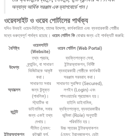
অন্যান্য আর্থিক সরঞ্জাম এক ড্যাশবোর্ডে পান।
ওয়েবসাইট ও ওয়েব পোর্টালের পার্থক্য
যদিও উভয়ই ওয়েব-ভিত্তিক, তাদের উদ্দেশ্য, কার্যকারিতা এবং ব্যবহারকারী গোষ্ঠীর
মধ্যে গুরুত্বপূর্ণ পার্থক্য রয়েছে।
ওয়েব পোর্টাল কি
বোঝার জন্য এই পার্থক্যটি জরুরি:
ওয়েবসাইট
বৈশিষ্ট্য
ওয়েব পোর্টাল (Web Portal)
(Website)
তথ্য প্রচার,
ব্যক্তিগতকৃত সেবা,
ব্র্যান্ডিং, বা সাধারণ
ইন্টারঅ্যাকশন, নির্দিষ্ট
উদ্দেশ্য
ভিজিটরকে আকৃষ্ট
ব্যবহারকারী গোষ্ঠীকে কার্যকরী
করা।
সরঞ্জাম সরবরাহ করা।
সাধারণত সবার
সাধারণত সুরক্ষিত (Secured),
অ্যাক্সেস
জন্য উন্মুক্ত
লগইন (Login) এবং
(পাবলিক)।
পাসওয়ার্ডের প্রয়োজন হয়।
স্ট্যাটিক বা
হাইলি ডাইনামিক,
ডাইনামিক, সবার
ব্যক্তিগতকৃত, ব্যবহারকারীর
কন্টেন্ট
জন্য একই তথ্য
ভূমিকা (Role) অনুযায়ী
দেখায়।
পরিবর্তিত হয়।
সীমিত (যেমন:
উচ্চ স্তরের ইন্টারঅ্যাকশন
ইন্টারঅ্যাকশন
কন্ট্যাক্ট ফর্ম,
(যেমন: ট্রানজাকশন, ডেটা