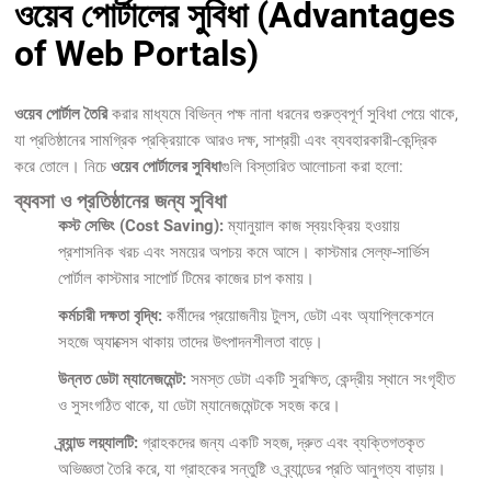
ওয়েব পোর্টালের সুবিধা (Advantages
of Web Portals)
ওয়েব পোর্টাল তৈরি
করার মাধ্যমে বিভিন্ন পক্ষ নানা ধরনের গুরুত্বপূর্ণ সুবিধা পেয়ে থাকে,
যা প্রতিষ্ঠানের সামগ্রিক প্রক্রিয়াকে আরও দক্ষ, সাশ্রয়ী এবং ব্যবহারকারী-কেন্দ্রিক
করে তোলে। নিচে
ওয়েব পোর্টালের সুবিধা
গুলি বিস্তারিত আলোচনা করা হলো:
ব্যবসা ও প্রতিষ্ঠানের জন্য সুবিধা
কস্ট সেভিং (Cost Saving):
ম্যানুয়াল কাজ স্বয়ংক্রিয় হওয়ায়
প্রশাসনিক খরচ এবং সময়ের অপচয় কমে আসে। কাস্টমার সেল্ফ-সার্ভিস
পোর্টাল কাস্টমার সাপোর্ট টিমের কাজের চাপ কমায়।
কর্মচারী দক্ষতা বৃদ্ধি:
কর্মীদের প্রয়োজনীয় টুলস, ডেটা এবং অ্যাপ্লিকেশনে
সহজে অ্যাক্সেস থাকায় তাদের উৎপাদনশীলতা বাড়ে।
উন্নত ডেটা ম্যানেজমেন্ট:
সমস্ত ডেটা একটি সুরক্ষিত, কেন্দ্রীয় স্থানে সংগৃহীত
ও সুসংগঠিত থাকে, যা ডেটা ম্যানেজমেন্টকে সহজ করে।
ব্র্যান্ড লয়্যালটি:
গ্রাহকদের জন্য একটি সহজ, দ্রুত এবং ব্যক্তিগতকৃত
অভিজ্ঞতা তৈরি করে, যা গ্রাহকের সন্তুষ্টি ও ব্র্যান্ডের প্রতি আনুগত্য বাড়ায়।